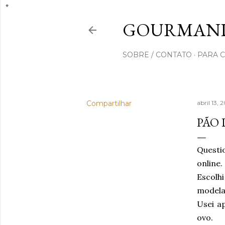
GOURMAND
SOBRE / CONTATO
PARA 
Compartilhar
abril 13, 
PÃO 
Questi
online.
Escolh
modela
Usei a
ovo.