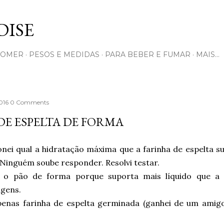
Pular para o conteúdo principal
ISE
COMER
PESOS E MEDIDAS
PARA BEBER E FUMAR
MAIS…
2016
0 Comments
DE ESPELTA DE FORMA
onei qual a hidratação máxima que a farinha de espelta 
 Ninguém soube responder. Resolvi testar.
i o pão de forma porque suporta mais líquido que a 
gens.
penas farinha de espelta germinada (ganhei de um amigo