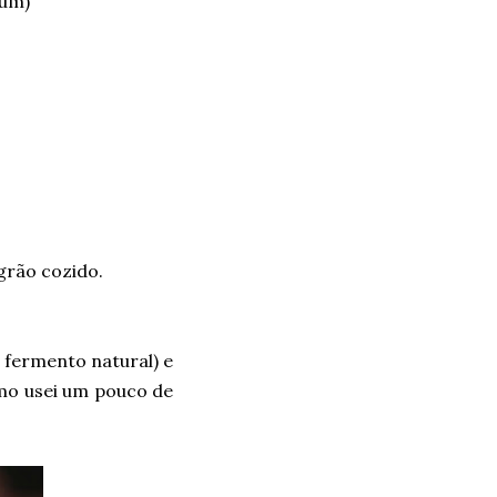
mum)
 grão cozido.
 fermento natural) e
omo usei um pouco de