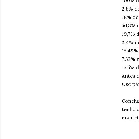
100% d
2,8% d
18% de 
56,3% d
19,7% 
2,4% de
15,49%
7,32% 
15,5% d
Antes d
Use pa
Conclu
tenho 
manteig