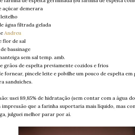
e farinha de espelta germinada (ou farinha de espelta co
e açúcar demerara
leitelho
e água filtrada gelada
de
Andreu
 flor de sal
 de bassinage
manteiga sem sal temp. amb.
e grãos de espelta previamente cozidos e frios
e fornear, pincele leite e polvilhe um pouco de espelta em
ra sanduíches.
são: usei 89,85% de hidratação (sem contar com a água do
a impressão que a farinha suportaria mais líquido, mas c
a, julguei melhor parar por aí.