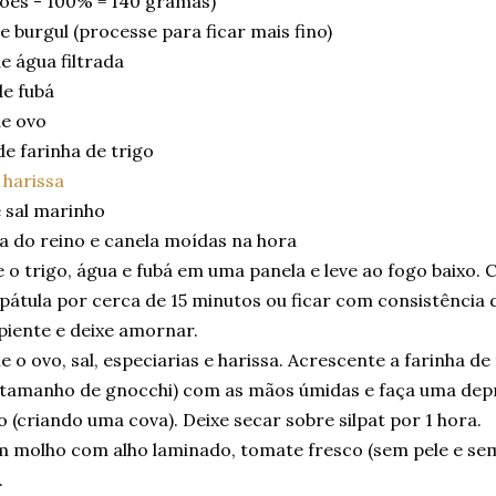
ções - 100% = 140 gramas)
 burgul (processe para ficar mais fino)
 água filtrada
de fubá
de ovo
e farinha de trigo
e
harissa
 sal marinho
a do reino e canela moídas na hora
 o trigo, água e fubá em uma panela e leve ao fogo baixo
átula por cerca de 15 minutos ou ficar com consistência 
piente e deixe amornar.
e o ovo, sal, especiarias e harissa. Acrescente a farinha de
 (tamanho de gnocchi) com as mãos úmidas e faça uma de
 (criando uma cova). Deixe secar sobre silpat por 1 hora.
 molho com alho laminado, tomate fresco (sem pele e seme
.