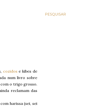
PESQUISAR
s,
cozidos
e kibes de
ada num livro sobre
 com o trigo grosso.
 ainda reclamam das
om harissa (sei, sei