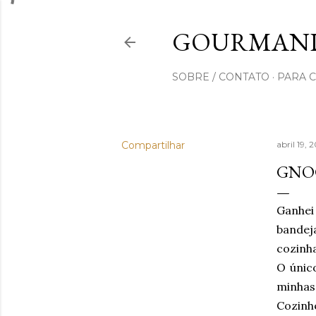
GOURMAND
SOBRE / CONTATO
PARA 
Compartilhar
abril 19, 
GNO
Ganhei
bandej
cozinha
O únic
minhas
Cozinhe