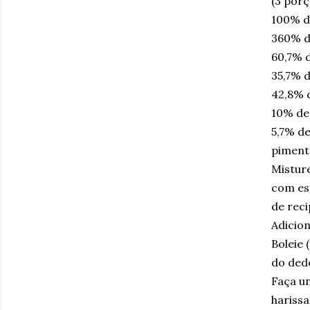
(3 por
100% de
360% de
60,7% 
35,7% 
42,8% d
10% d
5,7% de
piment
Misture
com esp
de reci
Adicion
Boleie
do dedo
Faça um
harissa