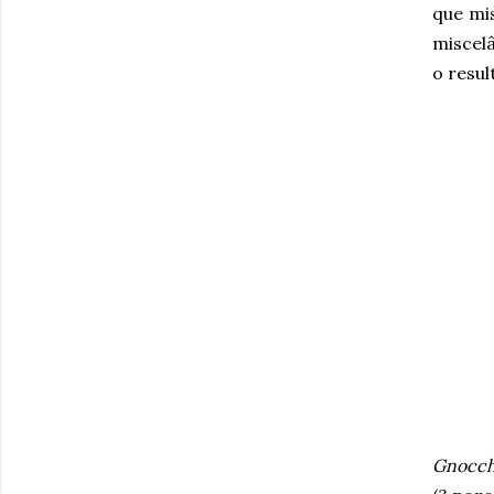
que mi
miscel
o resul
Gnocchi