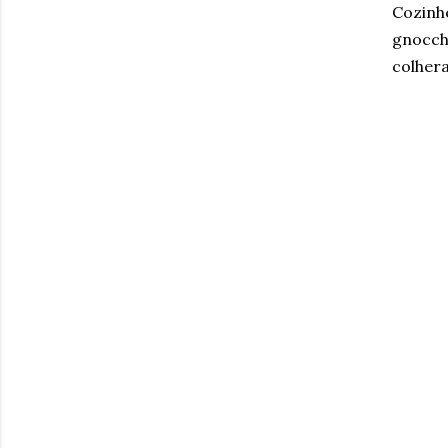
Cozinh
gnocchi
colhera