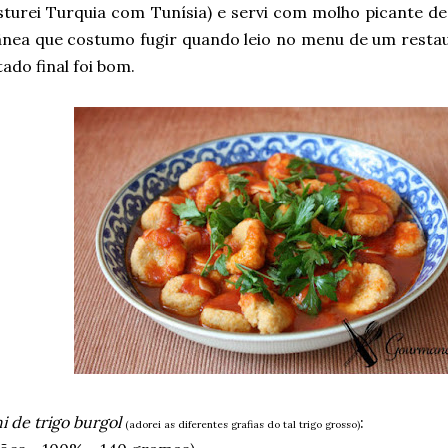
sturei Turquia com Tunísia) e servi com molho picante de
ânea que costumo fugir quando leio no menu de um restau
tado final foi bom.
 de trigo burgol
:
(adorei as diferentes grafias do tal trigo grosso)