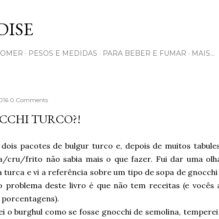
Pular para o conteúdo principal
ISE
COMER
PESOS E MEDIDAS
PARA BEBER E FUMAR
MAIS…
2016
0 Comments
CCHI TURCO?!
 dois pacotes de bulgur turco e, depois de muitos tabule
a/cru/frito não sabia mais o que fazer. Fui dar uma olh
 turca e vi a referência sobre um tipo de sopa de gnocchi
o problema deste livro é que não tem receitas (e vocês
 porcentagens).
i o burghul como se fosse gnocchi de semolina, temperei c