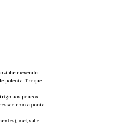
. Cozinhe mexendo
de polenta. Troque
 trigo aos poucos.
pressão com a ponta
ntes), mel, sal e