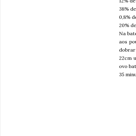
12% de 
38% d
0,8% de
20% de
Na bate
aos pou
dobrar
22cm u
ovo bat
35 min