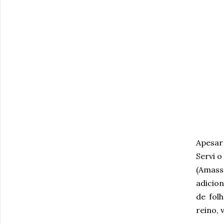
Apesar 
Servi o
(Amass
adicio
de folh
reino, 