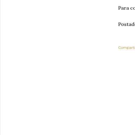
Para co
Postad
Comparti