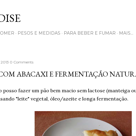
Pular para o conteúdo principal
ISE
COMER
PESOS E MEDIDAS
PARA BEBER E FUMAR
MAIS…
, 2013
0 Comments
 COM ABACAXI E FERMENTAÇÃO NATUR
o posso fazer um pão bem macio sem lactose (manteiga ou 
sando "leite" vegetal, óleo/azeite e longa fermentação.