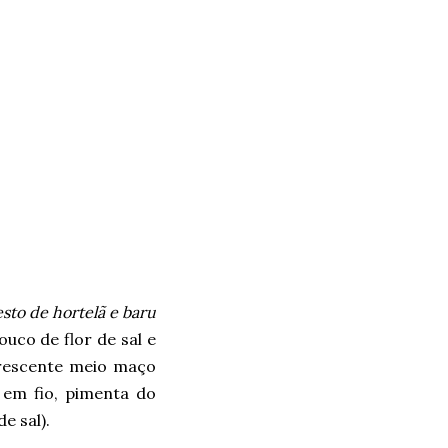
sto de hortelã e baru
uco de flor de sal e
crescente meio maço
e em fio, pimenta do
e sal).