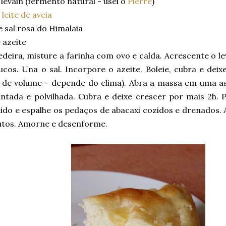
levain (fermento natural - usei o
Pierre
)
e
leite de aveia
 sal rosa do Himalaia
 azeite
deira, misture a farinha com ovo e calda. Acrescente o lev
cos. Una o sal. Incorpore o azeite. Boleie, cubra e deix
 de volume - depende do clima). Abra a massa em uma a
ntada e polvilhada. Cubra e deixe crescer por mais 2h. 
ido e espalhe os pedaços de abacaxi cozidos e drenados. 
utos. Amorne e desenforme.