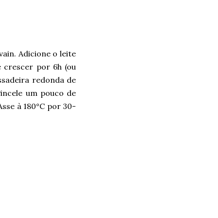
ain. Adicione o leite
e crescer por 6h (ou
ssadeira redonda de
Pincele um pouco de
Asse à 180°C por 30-