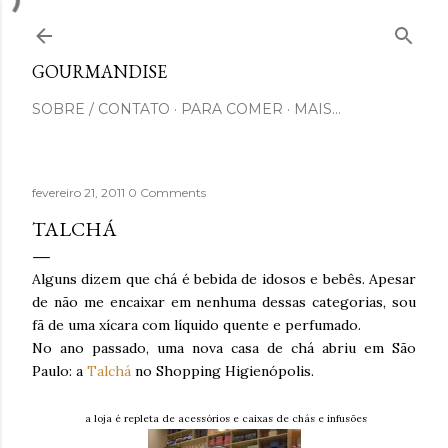
Pular para o conteúdo principal
GOURMANDISE
SOBRE / CONTATO
PARA COMER
MAIS…
fevereiro 21, 2011
0 Comments
TALCHÁ
Alguns dizem que chá é bebida de idosos e bebês. Apesar
de não me encaixar em nenhuma dessas categorias, sou
fã de uma xícara com líquido quente e perfumado.
No ano passado, uma nova casa de chá abriu em São
Paulo: a
Talchá
no Shopping Higienópolis.
a loja é repleta de acessórios e caixas de chás e infusões