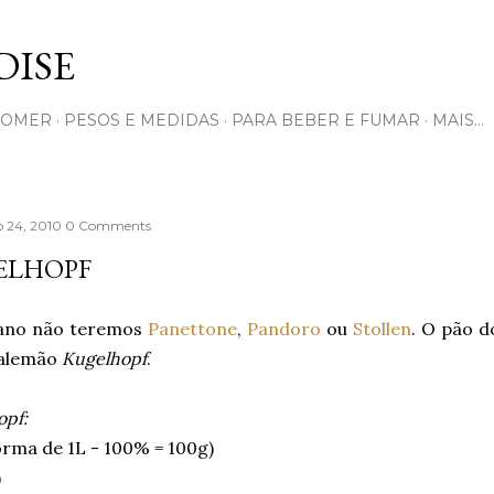
Pular para o conteúdo principal
ISE
COMER
PESOS E MEDIDAS
PARA BEBER E FUMAR
MAIS…
 24, 2010
0 Comments
ELHOPF
ano não teremos
Panettone
,
Pandoro
ou
Stollen
. O pão d
 alemão
Kugelhopf
.
opf:
orma de 1L - 100% = 100g)
)