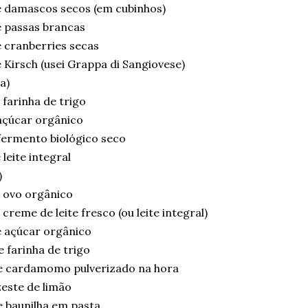
 damascos secos (em cubinhos)
 passas brancas
 cranberries secas
Kirsch (usei Grappa di Sangiovese)
a)
farinha de trigo
açúcar orgânico
fermento biológico seco
leite integral
)
 ovo orgânico
creme de leite fresco (ou leite integral)
 açúcar orgânico
 farinha de trigo
e cardamomo pulverizado na hora
este de limão
e baunilha em pasta