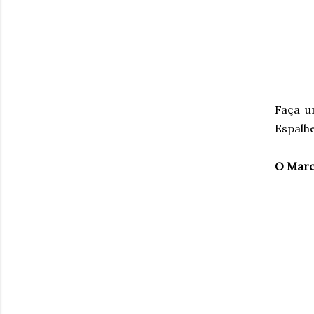
Faça u
Espalh
O Marc