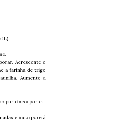
 1L)
me.
porar. Acrescente o
e a farinha de trigo
aunilha. Aumente a
ão para incorporar.
inadas e incorpore à