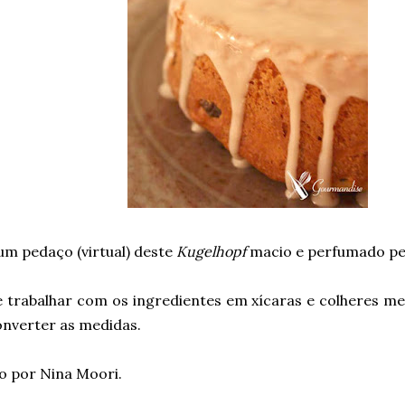
um pedaço (virtual) deste
Kugelhopf
macio e perfumado pel
e trabalhar com os ingredientes em xícaras e colheres m
onverter as medidas.
o por Nina Moori.