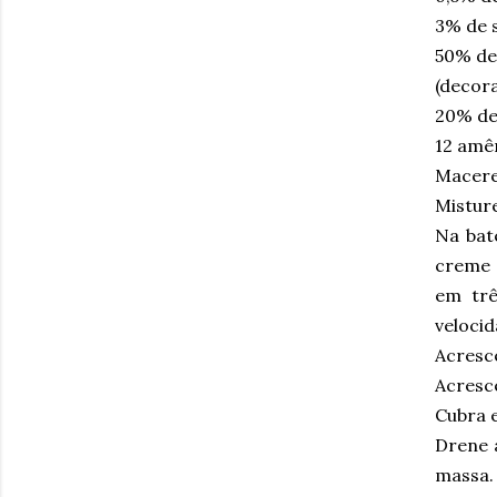
3% de 
50% de
(decor
20% de
12 amê
Macere
Misture
Na bat
creme d
em trê
velocid
Acresce
Acresc
Cubra e
Drene 
massa.