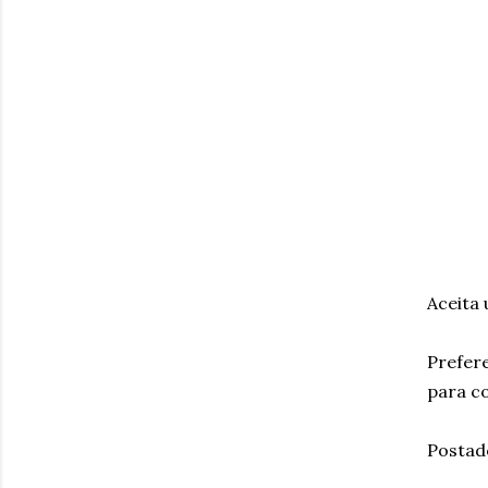
Aceita 
Prefer
para c
Postad