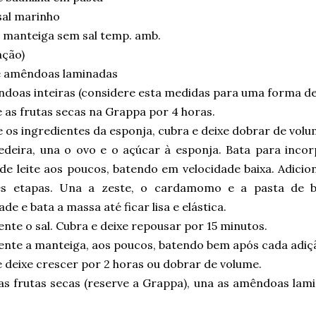
sal marinho
 manteiga sem sal temp. amb.
ação)
 amêndoas laminadas
ndoas inteiras (considere esta medidas para uma forma de
 as frutas secas na Grappa por 4 horas.
 os ingredientes da esponja, cubra e deixe dobrar de volu
edeira, una o ovo e o açúcar à esponja. Bata para incor
e leite aos poucos, batendo em velocidade baixa. Adicion
s etapas. Una a zeste, o cardamomo e a pasta de b
ade e bata a massa até ficar lisa e elástica.
nte o sal. Cubra e deixe repousar por 15 minutos.
ente a manteiga, aos poucos, batendo bem após cada adiç
 deixe crescer por 2 horas ou dobrar de volume.
as frutas secas (reserve a Grappa), una as amêndoas lam