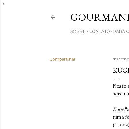
GOURMAND
SOBRE / CONTATO
PARA 
Compartilhar
dezembro
KUG
Neste 
será o
Kugelh
(uma f
(frutas