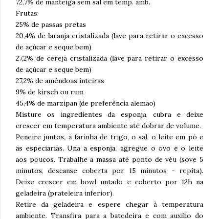
72,7% de manteiga sem sal em temp. amb.
Frutas:
25% de passas pretas
20,4% de laranja cristalizada (lave para retirar o excesso
de açúcar e seque bem)
27,2% de cereja cristalizada (lave para retirar o excesso
de açúcar e seque bem)
27,2% de amêndoas inteiras
9% de kirsch ou rum
45,4% de marzipan (de preferência alemão)
Misture os ingredientes da esponja, cubra e deixe
crescer em temperatura ambiente até dobrar de volume.
Peneire juntos, a farinha de trigo, o sal, o leite em pó e
as especiarias. Una a esponja, agregue o ovo e o leite
aos poucos. Trabalhe a massa até ponto de véu (sove 5
minutos, descanse coberta por 15 minutos - repita).
Deixe crescer em bowl untado e coberto por 12h na
geladeira (prateleira inferior).
Retire da geladeira e espere chegar à temperatura
ambiente. Transfira para a batedeira e com auxílio do