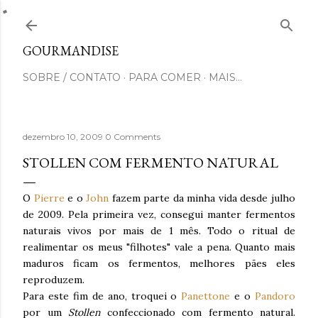
Pular para o conteúdo principal
GOURMANDISE
SOBRE / CONTATO
PARA COMER
MAIS…
dezembro 10, 2009
0 Comments
STOLLEN COM FERMENTO NATURAL
O
Pierre
e o
John
fazem parte da minha vida desde julho
de 2009. Pela primeira vez, consegui manter fermentos
naturais vivos por mais de 1 mês. Todo o ritual de
realimentar os meus "filhotes" vale a pena. Quanto mais
maduros ficam os fermentos, melhores pães eles
reproduzem.
Para este fim de ano, troquei o
Panettone
e o
Pandoro
por um
Stollen
confeccionado com fermento natural.