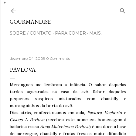
Pular para o conteúdo principal
GOURMANDISE
SOBRE / CONTATO
PARA COMER
MAIS…
dezembro 04, 2009
0 Comments
PAVLOVA
Merengues me lembram a infância. O sabor daquelas
tardes açucaradas na casa da avó. Sabor daqueles
pequenos suspiros misturados com chantilly e
moranguinhos da horta do avô.
Dias atrás, confeccionamos em aula,
Pavlova
,
Vacherin
e
Cisnes
. A
Pavlova
(recebeu este nome em homenagem à
bailarina russa
Anna Matveievna Pavlova
) é um doce à base
de merengue, chantilly e frutas frescas muito difundido