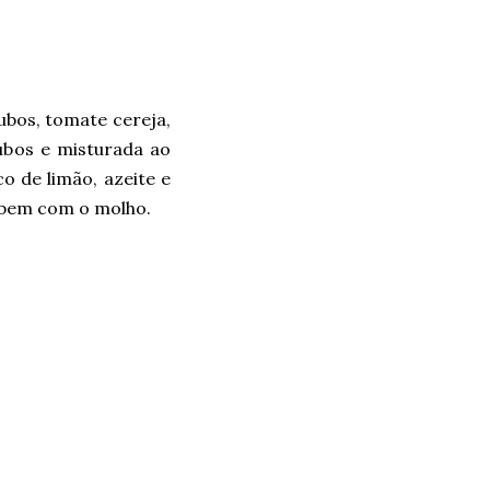
ubos, tomate cereja,
ubos e misturada ao
o de limão, azeite e
o bem com o molho.