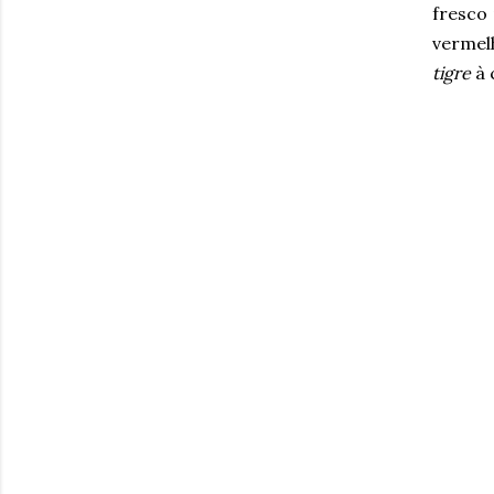
fresco
vermelh
tigre
à 