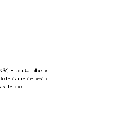
il
?) - muito alho e
do lentamente nesta
ias de pão.