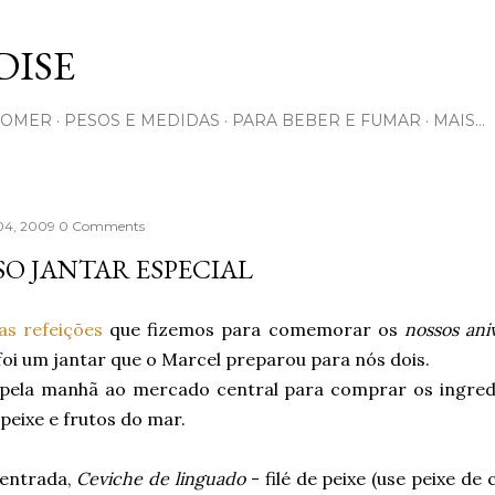
Pular para o conteúdo principal
ISE
COMER
PESOS E MEDIDAS
PARA BEBER E FUMAR
MAIS…
04, 2009
0 Comments
O JANTAR ESPECIAL
as
refeições
que fizemos para comemorar os
nossos ani
foi um jantar que o Marcel preparou para nós dois.
i pela manhã ao mercado central para comprar os ingredi
 peixe e frutos do mar.
 entrada,
Ceviche de linguado
- filé de peixe (use peixe de