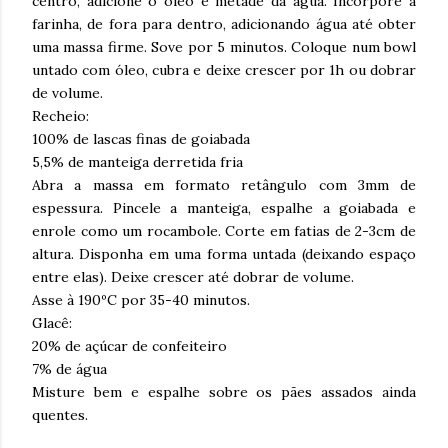
centro, adicione o óleo e metade da água. Incorpore a
farinha, de fora para dentro, adicionando água até obter
uma massa firme. Sove por 5 minutos. Coloque num bowl
untado com óleo, cubra e deixe crescer por 1h ou dobrar
de volume.
Recheio:
100% de lascas finas de goiabada
5,5% de manteiga derretida fria
Abra a massa em formato retângulo com 3mm de
espessura. Pincele a manteiga, espalhe a goiabada e
enrole como um rocambole. Corte em fatias de 2-3cm de
altura. Disponha em uma forma untada (deixando espaço
entre elas). Deixe crescer até dobrar de volume.
Asse à 190ºC por 35-40 minutos.
Glacê:
20% de açúcar de confeiteiro
7% de água
Misture bem e espalhe sobre os pães assados ainda
quentes.