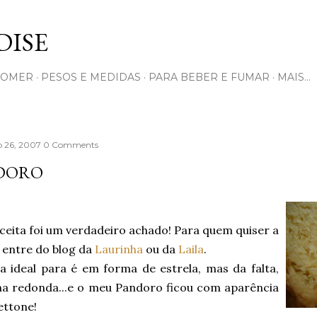
Pular para o conteúdo principal
ISE
COMER
PESOS E MEDIDAS
PARA BEBER E FUMAR
MAIS…
 26, 2007
0 Comments
DORO
ceita foi um verdadeiro achado! Para quem quiser a
 entre do blog da
Laurinha
ou da
Laila
.
a ideal para é em forma de estrela, mas da falta,
ma redonda...e o meu Pandoro ficou com aparência
ettone!