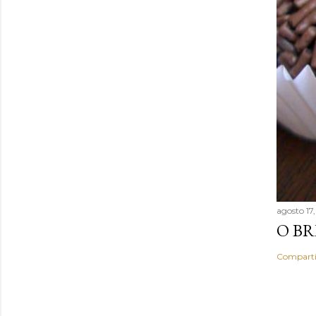
agosto 17
O BR
Comparti