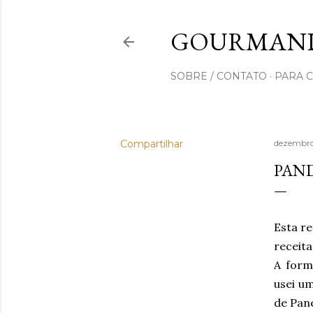
GOURMAND
SOBRE / CONTATO
PARA 
Compartilhar
dezembro
PAN
Esta re
receita
A form
usei u
de Pan