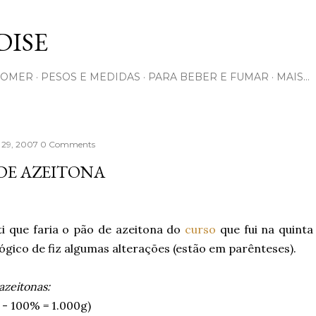
Pular para o conteúdo principal
ISE
COMER
PESOS E MEDIDAS
PARA BEBER E FUMAR
MAIS…
 29, 2007
0 Comments
DE AZEITONA
i que faria o pão de azeitona do
curso
que fui na quinta
Lógico de fiz algumas alterações (estão em parênteses).
azeitonas:
 - 100% = 1.000g)