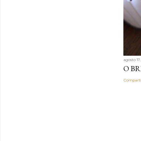
agosto 17
O BR
Comparti