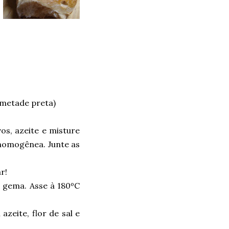
 metade preta)
vos, azeite e misture
 homogênea. Junte as
r!
 gema. Asse à 180ºC
zeite, flor de sal e