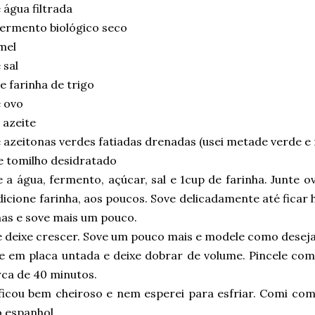
água filtrada
fermento biológico seco
mel
 sal
 farinha de trigo
 ovo
 azeite
 azeitonas verdes fatiadas drenadas (usei metade verde e
e tomilho desidratado
 a água, fermento, açúcar, sal e 1cup de farinha. Junte o
icione farinha, aos poucos. Sove delicadamente até ficar
nas e sove mais um pouco.
e deixe crescer. Sove um pouco mais e modele como deseja
e em placa untada e deixe dobrar de volume. Pincele com
rca de 40 minutos.
icou bem cheiroso e nem esperei para esfriar. Comi com a
 espanhol.