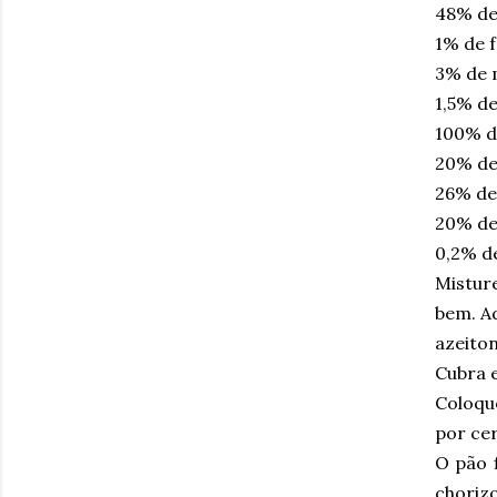
48% de 
1% de 
3% de 
1,5% de
100% de
20% de
26% de
20% de
0,2% d
Misture
bem. Ad
azeito
Cubra 
Coloqu
por ce
O pão f
chorizo