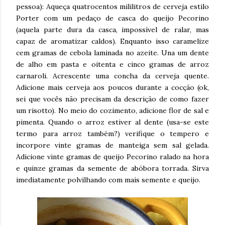
pessoa): Aqueça quatrocentos mililitros de cerveja estilo
Porter com um pedaço de casca do queijo Pecorino
(aquela parte dura da casca, impossível de ralar, mas
capaz de aromatizar caldos). Enquanto isso caramelize
cem gramas de cebola laminada no azeite. Una um dente
de alho em pasta e oitenta e cinco gramas de arroz
carnaroli. Acrescente uma concha da cerveja quente.
Adicione mais cerveja aos poucos durante a cocção (ok,
sei que vocês não precisam da descrição de como fazer
um risotto). No meio do cozimento, adicione flor de sal e
pimenta. Quando o arroz estiver al dente (usa-se este
termo para arroz também?) verifique o tempero e
incorpore vinte gramas de manteiga sem sal gelada.
Adicione vinte gramas de queijo Pecorino ralado na hora
e quinze gramas da semente de abóbora torrada. Sirva
imediatamente polvilhando com mais semente e queijo.