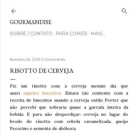
Pular para o conteúdo principal
GOURMANDISE
SOBRE / CONTATO
PARA COMER
MAIS…
fevereiro 26, 2015
0 Comments
RISOTTO DE CERVEJA
Fiz um risotto com a cerveja mesmo dia que
assei
aqueles biscoitos
. Estava tão contente com a
receita de biscoitos usando a cerveja estilo Porter que
não percebi que sobraria quase a garrafa inteira da
bebida. E para não desperdiçar: cerveja no lugar do
brodo do risotto com cebola caramelizada, queijo
Pecorino e semente de abóbora.