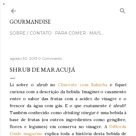
Pular para o conteúdo principal
GOURMANDISE
SOBRE / CONTATO
PARA COMER
MAIS…
agosto 30, 2013
0 Comments
SHRUB DE MARACUJÁ
Li sobre o
shrub
no
Chucrute com Salsicha
e fiquei
curiosa com a descrição da bebida. Imaginei o casamento
entre o sabor das frutas com a acidez do vinagre e o
frescor da água com gás. E o que exatamente é
shrub
?
Também conhecido como
drinking vinegar
é uma bebida à
base de frutas (ou outros ingredientes como gengibre,
flores e legumes) em conserva no vinagre. A
Diffords
Guide magazine
explica toda a história desta bebida de