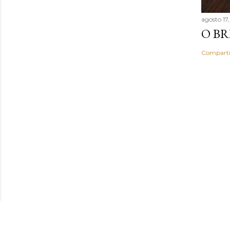
agosto 17
O BR
Comparti