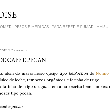
Pular para o conteúdo principal
ISE
COMER
PESOS E MEDIDAS
PARA BEBER E FUMAR
MAIS…
, 2010
0 Comments
DE CAFÉ E PECAN
a, além do maravilhoso queijo tipo
Reblochon
do
Nonno 
dulce de leche, temperos orgânicos e farinha de trigo.
 a farinha de trigo uruguaia em uma receita bem simples
nozes tipo pecan.
café e pecan: