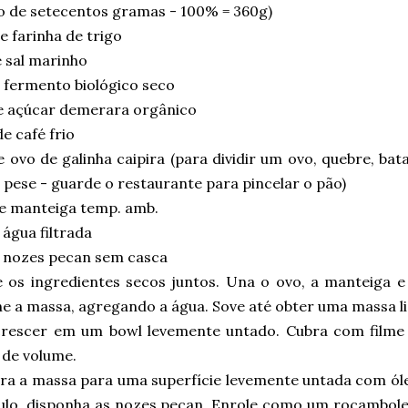
o de setecentos gramas - 100% = 360g)
 farinha de trigo
 sal marinho
 fermento biológico seco
e açúcar demerara orgânico
e café frio
e ovo de galinha caipira (para dividir um ovo, quebre, b
 pese - guarde o restaurante para pincelar o pão)
de manteiga temp. amb.
água filtrada
 nozes pecan sem casca
e os ingredientes secos juntos. Una o ovo, a manteiga e
e a massa, agregando a água. Sove até obter uma massa lis
crescer em um bowl levemente untado. Cubra com filme 
 de volume.
ira a massa para uma superfície levemente untada com ól
ulo, disponha as nozes pecan. Enrole como um rocambol