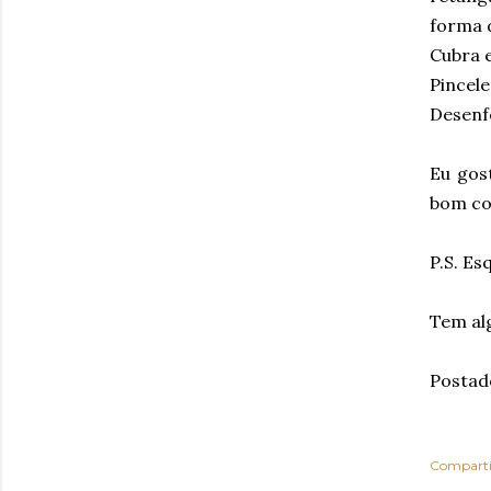
forma d
Cubra e
Pincele
Desenf
Eu gos
bom c
P.S. E
Tem al
Postad
Comparti