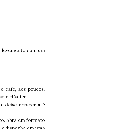
ata levemente com um
 o café, aos poucos.
a e elástica.
e deixe crescer até
eo. Abra em formato
e e disponha em uma