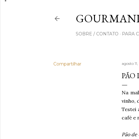
GOURMAND
SOBRE / CONTATO
PARA 
Compartilhar
agosto 11
PÃO 
Na mal
vinho, 
Testei
café e 
Pão de 