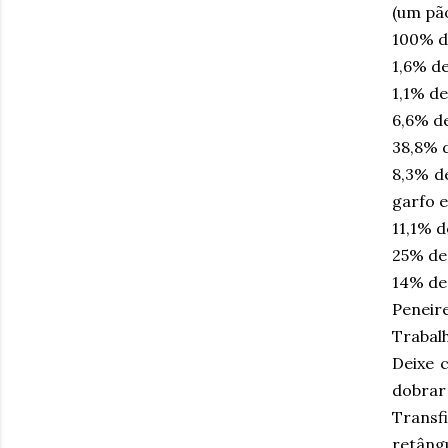
(um pã
100% de
1,6% de
1,1% de
6,6% d
38,8% d
8,3% d
garfo e
11,1% 
25% de 
14% de
Peneir
Trabalh
Deixe 
dobrar
Transf
retâng