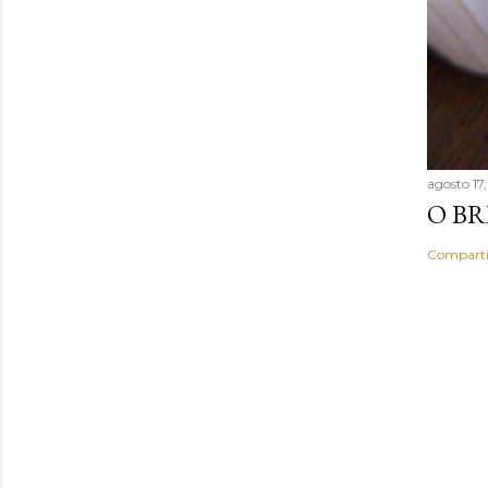
agosto 17
O BR
Comparti