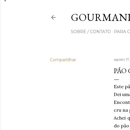
GOURMAND
SOBRE / CONTATO
PARA 
Compartilhar
agosto 17
PÃO 
Este p
Dei uma
Encont
cru na 
Achei 
do pão 