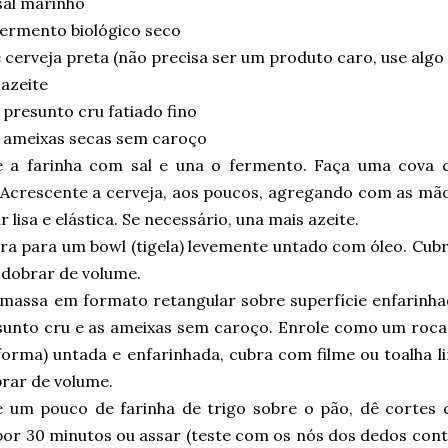
sal marinho
fermento biológico seco
cerveja preta (não precisa ser um produto caro, use algo
azeite
presunto cru fatiado fino
 ameixas secas sem caroço
e a farinha com sal e una o fermento. Faça uma cova c
. Acrescente a cerveja, aos poucos, agregando com as mã
ar lisa e elástica. Se necessário, una mais azeite.
ra para um bowl (tigela) levemente untado com óleo. Cubr
 dobrar de volume.
 massa em formato retangular sobre superfície enfarinhad
sunto cru e as ameixas sem caroço. Enrole como um roc
forma) untada e enfarinhada, cubra com filme ou toalha l
brar de volume.
e um pouco de farinha de trigo sobre o pão, dê cortes c
por 30 minutos ou assar (teste com os nós dos dedos cont