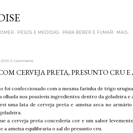
Pular para o conteúdo principal
ISE
COMER
PESOS E MEDIDAS
PARA BEBER E FUMAR
MAIS…
, 2010
0 Comments
COM CERVEJA PRETA, PRESUNTO CRU E
ão foi confeccionado com a mesma farinha de trigo urugua
 olhada nos possíveis ingredientes dentro da geladeira e 
rei uma lata de cerveja preta e ameixa seca no armário
geladeira.
que a cerveja preta concederia cor e um sabor levement
e a ameixa equilibraria o sal do presunto cru.