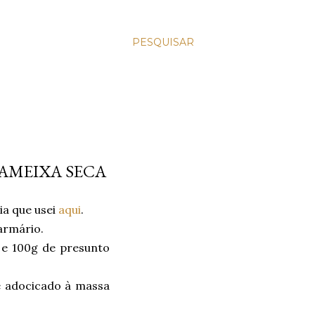
PESQUISAR
 AMEIXA SECA
ia que usei
aqui
.
armário.
 e 100g de presunto
e adocicado à massa