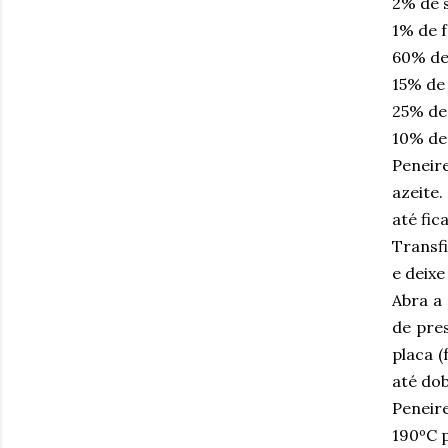
2% de 
1% de 
60% de 
15% de 
25% de 
10% de
Peneir
azeite
até fic
Transfi
e deixe
Abra a
de pre
placa (
até do
Peneir
190ºC 