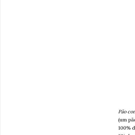
Pão com
(um pã
100% de