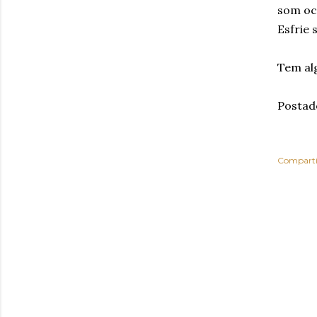
som oco
Esfrie 
Tem al
Postad
Comparti