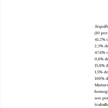
Sequilh
(10 por
41,2% 
2,3% d
47,6% 
0,6% d
15,8% d
1,5% d
100% d
Mistur
homogê
aos po
trabal