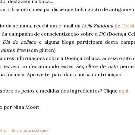
do: desfazem na boca...
ar o biscoito, meu pai disse que tinha gosto de antigamen
cio da semana, recebi um e-mail da
Leila Zandoná
do
Delis
a da campanha de conscientização sobre a
DC
(Doença Celí
é
Dia do celíaco
e alguns blogs participam desta cam
a
gluten free
(sem glúten).
iores informações sobre a Doença celíaca, acesse o site 
 estava confeccionando estes
Sequilhos de nata
perce
na fórmula. Aproveitei para dar a nossa contribuição!
 sobre os pesos e medidas dos ingredientes? Clique
aqui
.
o por Nina Moori.
lhar
Enviar esta postagem