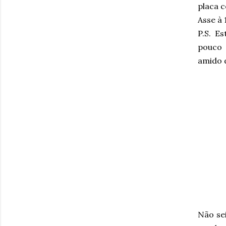
placa 
Asse à 
P.S. E
pouco 
amido d
Não se