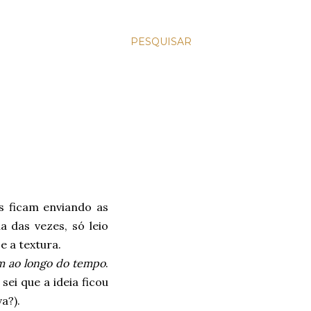
PESQUISAR
s ficam enviando as
 das vezes, só leio
e a textura.
am ao longo do tempo
.
 sei que a ideia ficou
a?).