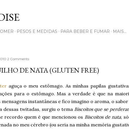
Pular para o conteúdo principal
ISE
COMER
PESOS E MEDIDAS
PARA BEBER E FUMAR
MAIS…
 2010
2 Comments
ILHO DE NATA (GLUTEN FREE)
ter
aguça o meu estômago. As minhas papilas gustativa
ações para o estômago. Mas a verdade é que na maioria
 mensagens instantâneas e fico imagino o aroma, o sabor 
 dessas twitadas, surgiu o tema
Biscoitos que se perder
 recordo quem é que mencionou os
Biscoitos de nata
, só
nada no meu cérebro (ou seria na minha memória gustativ