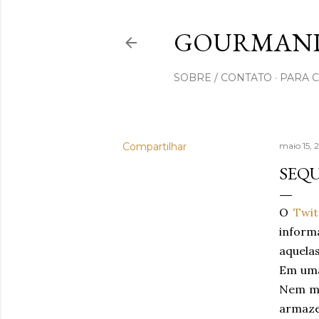
GOURMAND
SOBRE / CONTATO
PARA 
Compartilhar
maio 15,
SEQU
O
Twit
inform
aquelas
Em uma
Nem me
armaze