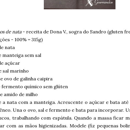
os de nata
- receita de Dona V., sogra do Sandro (gluten fre
ções - 100% = 315g)
de nata
e manteiga sem sal
de açúcar
e sal marinho
e ovo de galinha caipira
e fermento químico sem glúten
e amido de milho
e a nata com a manteiga. Acrescente o açúcar e bata at
neo. Una o ovo, sal e fermento e bata para incorporar. U
ucos, trabalhando com espátula. Quando a massa ficar m
har com as mãos higienizadas. Modele (fiz pequenas boli