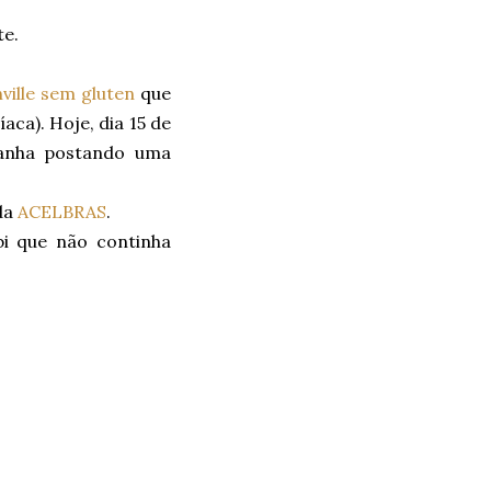
te.
hville sem gluten
que
aca). Hoje, dia 15 de
panha postando uma
da
ACELBRAS
.
bi que não continha