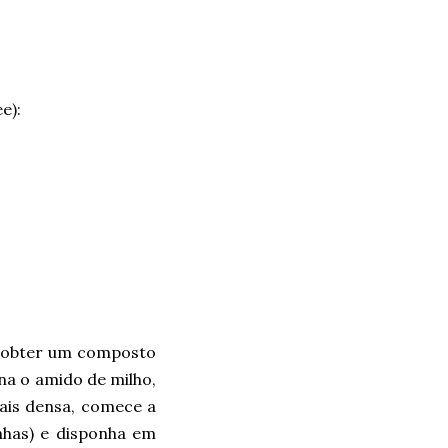
e):
é obter um composto
na o amido de milho,
ais densa, comece a
nhas) e disponha em