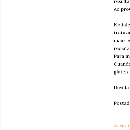
resulta
Ao prov
No iní
tratav
maio 
receit
Para ma
Quando
glúten 
Dúvida
Postad
Comparti