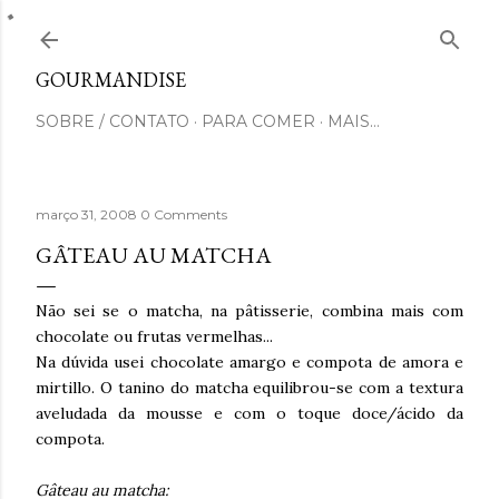
Pular para o conteúdo principal
GOURMANDISE
SOBRE / CONTATO
PARA COMER
MAIS…
março 31, 2008
0 Comments
GÂTEAU AU MATCHA
Não sei se o matcha, na pâtisserie, combina mais com
chocolate ou frutas vermelhas...
Na dúvida usei chocolate amargo e compota de amora e
mirtillo. O tanino do matcha equilibrou-se com a textura
aveludada da mousse e com o toque doce/ácido da
compota.
Gâteau au matcha: