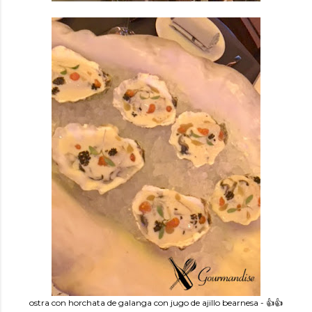
ostra con horchata de galanga con jugo de ajillo bearnesa - 👍👍