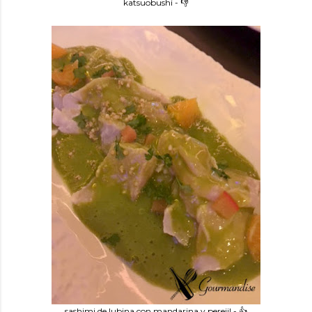
katsuobushi - 👎
sashimi de lubina con mandarina y perejil - 👍