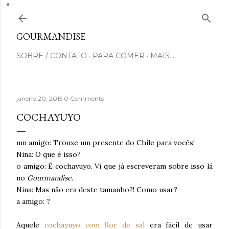
Pular para o conteúdo principal
GOURMANDISE
SOBRE / CONTATO
PARA COMER
MAIS…
janeiro 20, 2015
0 Comments
COCHAYUYO
um amigo: Trouxe um presente do Chile para vocês!
Nina: O que é isso?
o amigo: É cochayuyo. Vi que já escreveram sobre isso lá
no
Gourmandise
.
Nina: Mas não era deste tamanho?! Como usar?
a amigo: ?
Aquele
cochayuyo com flor de sal
era fácil de usar