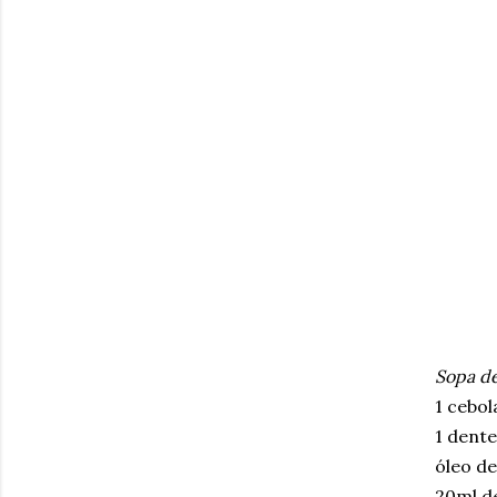
Sopa de
1 cebol
1 dente
óleo de
20ml de