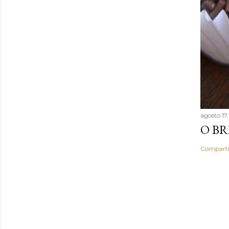
agosto 17
O BR
Comparti