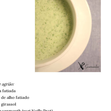
 agrião:
a fatiada
 de alho fatiado
 girassol
 vermouth (usei Noilly Prat)