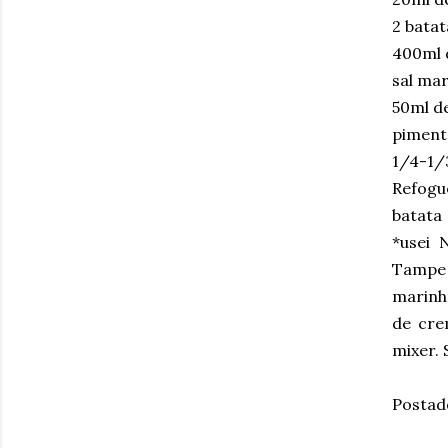
2 bata
400ml 
sal ma
50ml de
piment
1/4-1/
Refogu
batata
*usei 
Tampe 
marinho
de cre
mixer. 
Postad