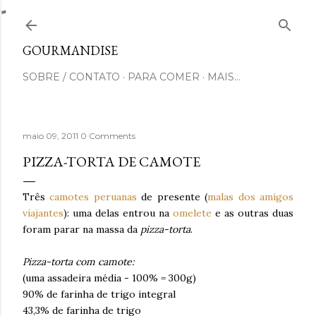
Pular para o conteúdo principal
GOURMANDISE
SOBRE / CONTATO
PARA COMER
MAIS…
maio 09, 2011
0 Comments
PIZZA-TORTA DE CAMOTE
Três
camotes peruanas
de presente (
malas dos amigos
viajantes
): uma delas entrou na
omelete
e as outras duas
foram parar na massa da
pizza-torta
.
Pizza-torta com camote:
(uma assadeira média - 100% = 300g)
90% de farinha de trigo integral
43,3% de farinha de trigo