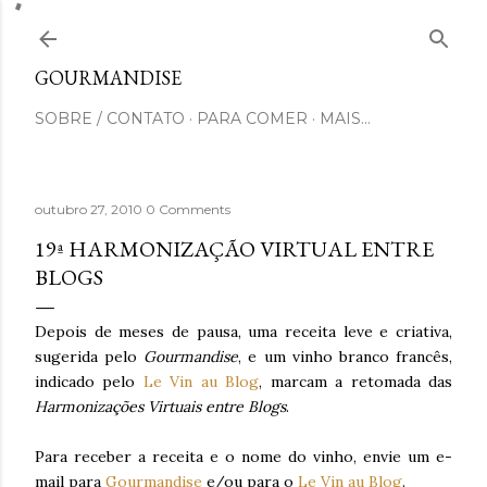
Pular para o conteúdo principal
GOURMANDISE
SOBRE / CONTATO
PARA COMER
MAIS…
outubro 27, 2010
0 Comments
19ª HARMONIZAÇÃO VIRTUAL ENTRE
BLOGS
Depois de meses de pausa, uma receita leve e criativa,
sugerida pelo
Gourmandise
, e um vinho branco francês,
indicado pelo
Le Vin au Blog
, marcam a retomada das
Harmonizações Virtuais entre Blogs
.
Para receber a receita e o nome do vinho, envie um e-
mail para
Gourmandise
e/ou para o
Le Vin au Blog
.