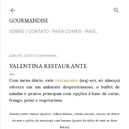
Pular para o conteúdo principal
GOURMANDISE
SOBRE / CONTATO
PARA COMER
MAIS…
julho 10, 2009
0 Comments
VALENTINA RESTAURANTE
Com menu diário, este
restaurante
(seg-sex, só almoço)
oferece em um ambiente despretensioso, o buffet de
saladas e pratos principais com opções à base de carne,
frango, peixe e vegetariana.
Salada (entre outras opções) - folhas mistas, cebola assada, cuscuz de frutos
do mar e geléia de maracujá com banana (gostei da idéia de unir as duas
frutas).