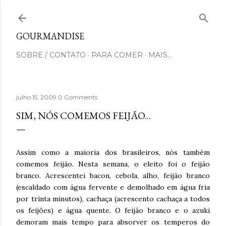
Pular para o conteúdo principal
GOURMANDISE
SOBRE / CONTATO
PARA COMER
MAIS…
julho 15, 2009
0 Comments
SIM, NÓS COMEMOS FEIJÃO...
Assim como a maioria dos brasileiros, nós também
comemos feijão. Nesta semana, o eleito foi o feijão
branco. Acrescentei bacon, cebola, alho, feijão branco
(escaldado com água fervente e demolhado em água fria
por trinta minutos), cachaça (acrescento cachaça a todos
os feijões) e água quente. O feijão branco e o azuki
demoram mais tempo para absorver os temperos do