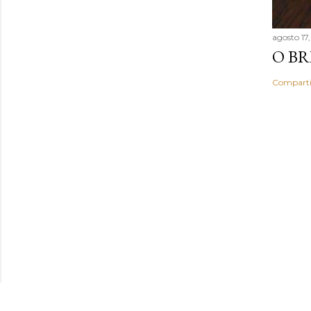
agosto 17
O BR
Comparti