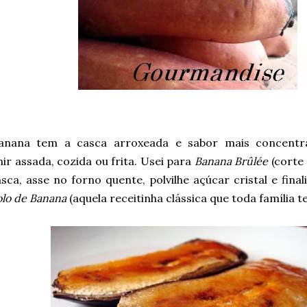
anana tem a casca arroxeada e sabor mais concent
r assada, cozida ou frita. Usei para
Banana Brûlée
(corte 
ca, asse no forno quente, polvilhe açúcar cristal e fina
olo de Banana
(aquela receitinha clássica que toda família t