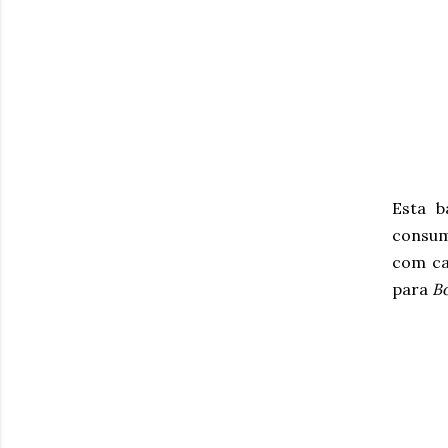
Esta b
consumi
com cas
para
B