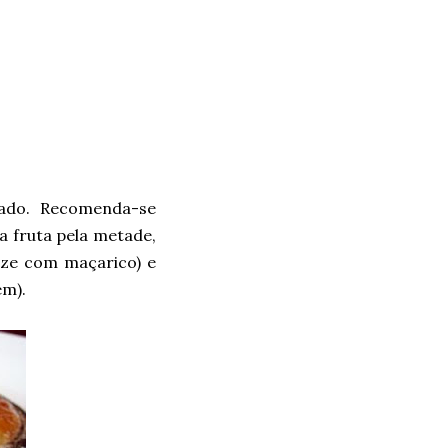
rado. Recomenda-se
a fruta pela metade,
lize com maçarico) e
em).