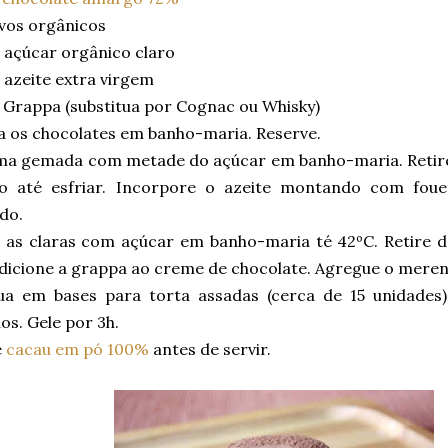
vos orgânicos
 açúcar orgânico claro
 azeite extra virgem
 Grappa (substitua por Cognac ou Whisky)
a os chocolates em banho-maria. Reserve.
ma gemada com metade do açúcar em banho-maria. Retire
o até esfriar. Incorpore o azeite montando com foue
do.
 as claras com açúcar em banho-maria té 42ºC. Retire 
Adicione a grappa ao creme de chocolate. Agregue o mere
bua em bases para torta assadas (cerca de 15 unidades
s. Gele por 3h.
e
cacau em pó 100%
antes de servir.