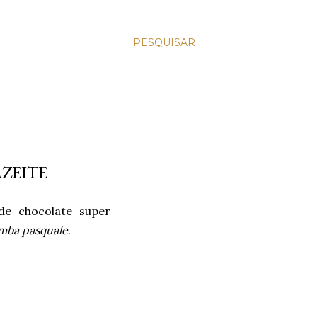
PESQUISAR
ZEITE
e chocolate super
mba pasquale
.