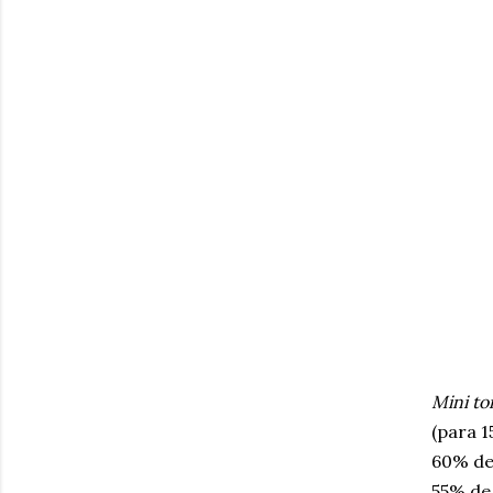
Mini to
(para 1
60% d
55% d