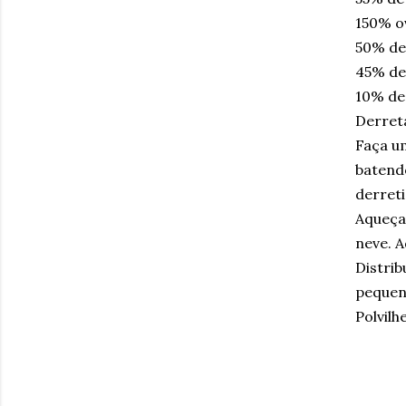
150% o
50% de
45% de
10% de
Derret
Faça u
batend
derreti
Aqueça
neve. 
Distri
pequeno
Polvilh