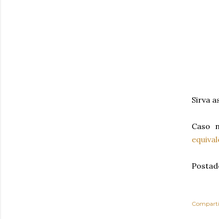
Sirva a
Caso n
equiva
Postad
Comparti