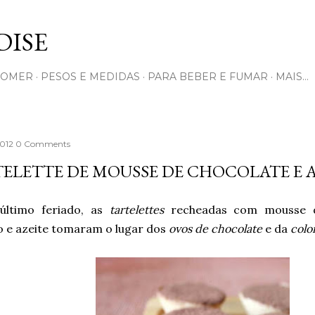
Pular para o conteúdo principal
ISE
COMER
PESOS E MEDIDAS
PARA BEBER E FUMAR
MAIS…
2012
0 Comments
ELETTE DE MOUSSE DE CHOCOLATE E A
último feriado, as
tartelettes
recheadas com mousse d
 e azeite tomaram o lugar dos
ovos de chocolate
e da
colo