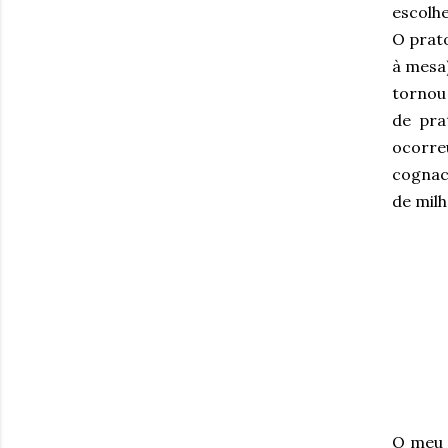
escolhe
O prato
à mesa)
tornou
de pra
ocorreu
cognac 
de milh
O meu 