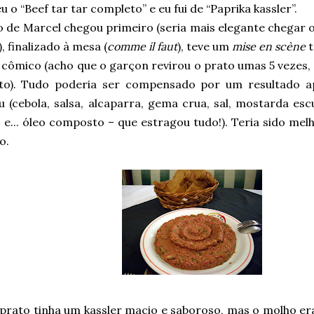
u o “Beef tar tar completo” e eu fui de “Paprika kassler”.
 de Marcel chegou primeiro (seria mais elegante chegar o
, finalizado à mesa (
comme il faut
), teve um
mise en scène
 cômico (acho que o garçon revirou o prato umas 5 vezes,
to). Tudo poderia ser compensado por um resultado ap
 (cebola, salsa, alcaparra, gema crua, sal, mostarda escu
e... óleo composto – que estragou tudo!). Teria sido mel
o.
prato tinha um kassler macio e saboroso, mas o molho er