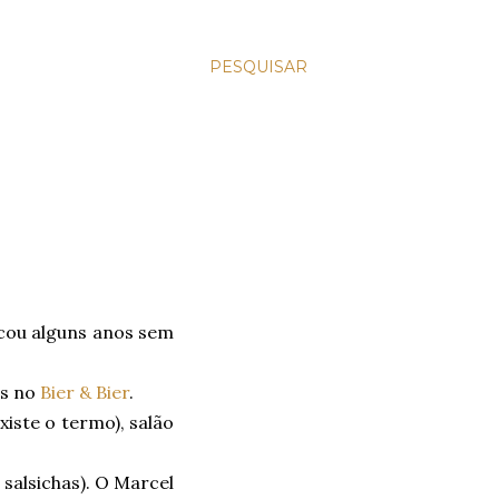
PESQUISAR
icou alguns anos sem
os no
Bier & Bier
.
iste o termo), salão
salsichas). O Marcel