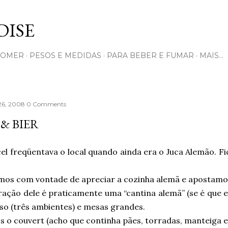
Pular para o conteúdo principal
ISE
COMER
PESOS E MEDIDAS
PARA BEBER E FUMAR
MAIS…
 26, 2008
0 Comments
 & BIER
el freqüentava o local quando ainda era o Juca Alemão. F
mos com vontade de apreciar a cozinha alemã e apostam
ação dele é praticamente uma “cantina alemã” (se é que ex
so (três ambientes) e mesas grandes.
 o couvert (acho que continha pães, torradas, manteiga e 