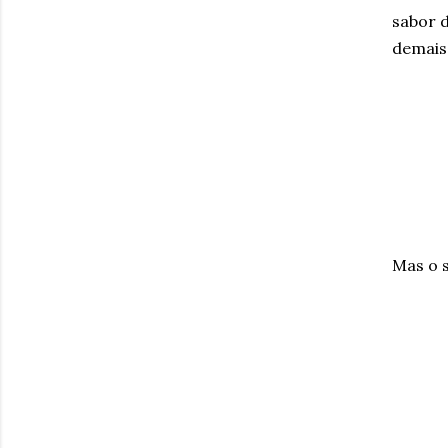
sabor d
demais 
Mas o s