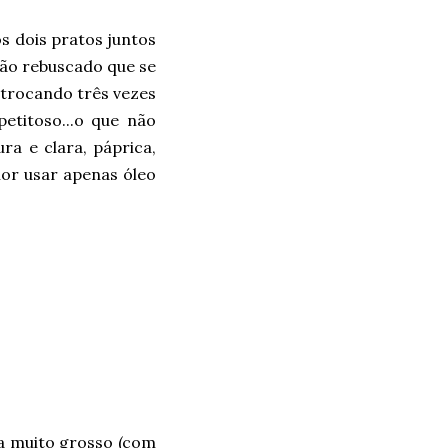
s dois pratos juntos
tão rebuscado que se
 trocando três vezes
etitoso...o que não
ra e clara, páprica,
hor usar apenas óleo
a muito grosso (com